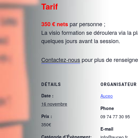
Tarif
par personne ;
350 € nets
La visio formation se déroulera via la
quelques jours avant la session.
Contactez-nous
pour plus de renseign
DÉTAILS
ORGANISATEUR
Date :
Auceo
16 novembre
Phone
Prix :
09 74 77 30 95
350€
E-mail
Catégorie d’Évènement:
info@auceo.fr