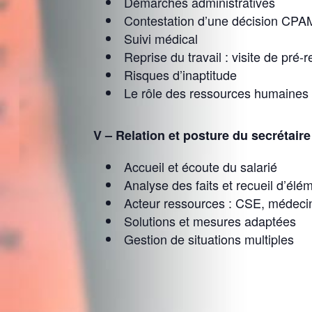
Démarches administratives
Contestation d’une décision CPA
Suivi médical
Reprise du travail : visite de pr
Risques d’inaptitude
Le rôle des ressources humaines
V – Relation et posture du secrétaire
Accueil et écoute du salarié
Analyse des faits et recueil d’él
Acteur ressources : CSE, médecin
Solutions et mesures adaptées
Gestion de situations multiples