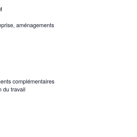
M
é-reprise, aménagements
éments complémentaires
 du travail