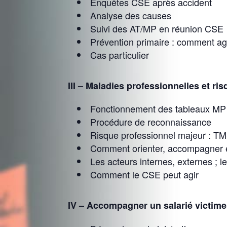
Enquêtes CSE après accident
Analyse des causes
Suivi des AT/MP en réunion CSE
Prévention primaire : comment ag
Cas particulier
III – Maladies professionnelles et r
Fonctionnement des tableaux MP
Procédure de reconnaissance
Risque professionnel majeur : T
Comment orienter, accompagner e
Les acteurs internes, externes ; l
Comment le CSE peut agir
IV – Accompagner un salarié victime