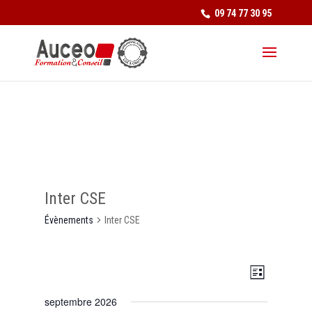
09 74 77 30 95
Inter CSE
Évènements
Inter CSE
Navigat
Navigat
Liste
de
par
vues
septembre 2026
consult