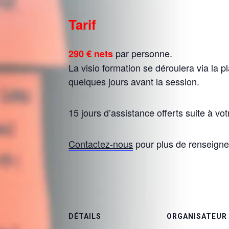
Tarif
par personne.
290 € nets
La visio formation se déroulera via la
quelques jours avant la session.
15 jours d’assistance offerts suite à vot
Contactez-nous
pour plus de renseigne
DÉTAILS
ORGANISATEUR