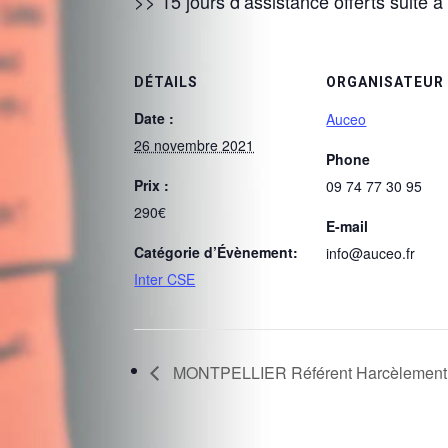
>> 15 jours d’assistance offerts suite à
DÉTAILS
ORGANISATEUR
Date :
Auceo
26 novembre 2021
Phone
Prix :
09 74 77 30 95
290€
E-mail
Catégorie d’Évènement:
info@auceo.fr
Inter CSE
MONTPELLIER Référent Harcèlement