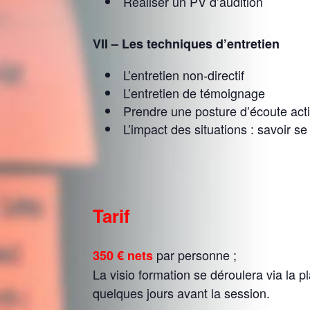
Réaliser un PV d’audition
VII – Les techniques d’entretien
L’entretien non-directif
L’entretien de témoignage
Prendre une posture d’écoute act
L’impact des situations : savoir 
Tarif
par personne ;
350 € nets
La visio formation se déroulera via la
quelques jours avant la session.