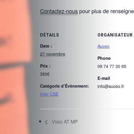
Contactez-nous
pour plus de renseign
DÉTAILS
ORGANISATEUR
Date :
Auceo
27 novembre
Phone
Prix :
09 74 77 30 95
350€
E-mail
Catégorie d’Évènement:
info@auceo.fr
Inter CSE
Visio AT MP