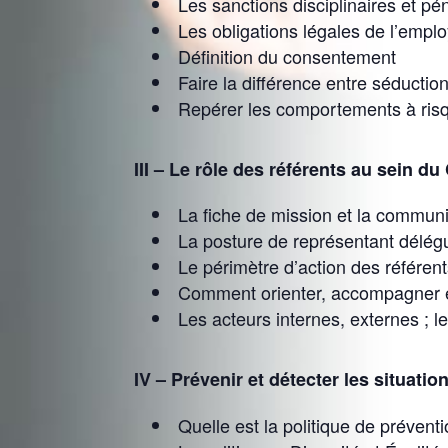
Les sanctions disciplinaires et pé
Les obligations légales de l’empl
Définition du consentement
Faire la différence entre séducti
Repérer les comportements à risqu
III – Le rôle des référents au sein du
La fiche de mission et la communi
La posture de représentant délég
Le périmètre d’action des référent
Comment orienter, accompagner e
Les acteurs internes, externes ; l
IV – Prévenir et détecter les situatio
Quelle est la politique de prévent