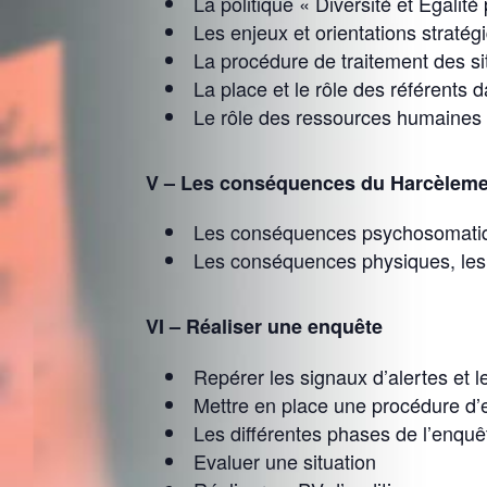
La politique « Diversité et Égalité
Les enjeux et orientations stratég
La procédure de traitement des si
La place et le rôle des référents 
Le rôle des ressources humaines
V – Les conséquences du Harcèlemen
Les conséquences psychosomatiqu
Les conséquences physiques, les
VI – Réaliser une enquête
Repérer les signaux d’alertes et l
Mettre en place une procédure d
Les différentes phases de l’enquê
Evaluer une situation